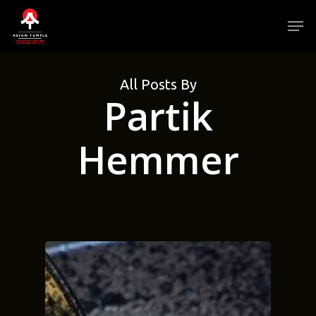
Skip
Men
to
main
Close
content
Menu
All Posts By
Partik
Hemmer