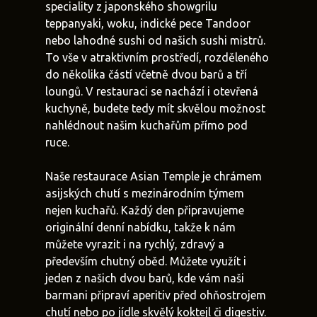
speciality z japonského showgrilu
teppanyaki, woku, indické pece Tandoor
nebo lahodné sushi od našich sushi mistrů.
To vše v atraktivním prostředí, rozděleného
do několika částí včetně dvou barů a tří
loungů. V restauraci se nachází i otevřená
kuchyně, budete tedy mít skvělou možnost
nahlédnout našim kuchařům přímo pod
ruce.
Naše restaurace Asian Temple je chrámem
asijských chutí s mezinárodním týmem
nejen kuchařů. Každý den připravujeme
originální denní nabídku, takže k nám
můžete vyrazit i na rychlý, zdravý a
především chutný oběd. Můžete využít i
jeden z našich dvou barů, kde vám naši
barmani připraví aperitiv před ohňostrojem
chutí nebo po jídle skvělý koktejl či digestiv.