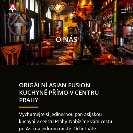
Skip
Men
to
main
Close
content
Menu
O NÁS
ORIGÁLNÍ ASIAN FUSION
KUCHYNĚ PŘÍMO V CENTRU
PRAHY
Vychutnejte si jedinečnou pan asijskou
kuchyni v centru Prahy. Nabízíme vám cestu
po Asii na jednom místě. Ochutnáte