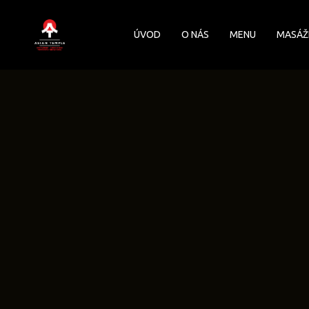
Skip
to
ÚVOD
O NÁS
MENU
MASÁŽ
main
content