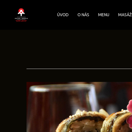
Skip
to
ÚVOD
O NÁS
MENU
MASÁŽ
main
content