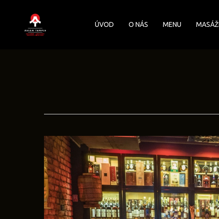
Skip
to
ÚVOD
O NÁS
MENU
MASÁŽ
main
content