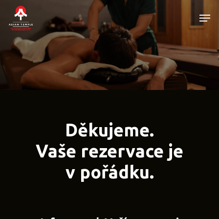
Skip
Men
to
main
Close
content
Menu
Děkujeme.
Vaše rezervace je
v pořádku.